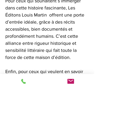
Pour ceux qui souhaitent s’immerger 
dans cette histoire fascinante, Les 
Éditons Louis Martin  offrent une porte 
d’entrée idéale, grâce à des récits 
accessibles, bien documentés et 
profondément humains. C’est cette 
alliance entre rigueur historique et 
sensibilité littéraire qui fait toute la 
force de cette maison d’édition.
Enfin, pour ceux qui veulent en savoir 
plus, je vous invite à découvrir le site 
www.leseditionslm.ca
 où chaque roman 
est une invitation au voyage dans le 
temps et dans l’âme du Québec.
Un avenir prometteur 
pour la littérature 